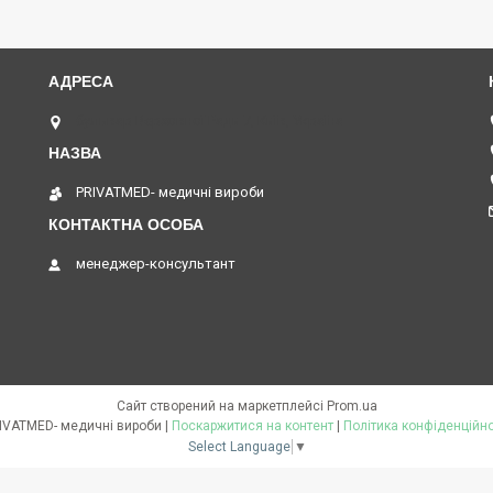
бульвар Верховної Ради 7, Київ, Україна
PRIVATMED- медичні вироби
менеджер-консультант
Сайт створений на маркетплейсі
Prom.ua
PRIVATMED- медичні вироби |
Поскаржитися на контент
|
Політика конфіденційно
Select Language
▼