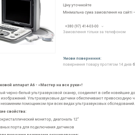
Ціну уточнюйте
Мінімальна сума замовлення на сайті —
+380 (97) 414-03-00
Замовлення тільки за телефоном
повернення товару протягом 14 днів
б
ковой аппарат A6 - «Мастер на все руки»!
ый черно-белый ультразвуковой сканер, соединяет в себе новейшие д
 изображений. Ультразвуковые датчики обеспечивают превосходную ч
 незаменим помощником при всех видах ультразвуковых обследований.
ие свойства:
исталлический монитор, диагональ 12”
ных порта для подключения датчиков
следующими режимами сканирования: