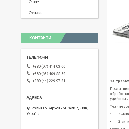
О нас
Отзывы
КОНТАКТИ
+380 (97) 414-03-00
+380 (63) 409-55-86
+380 (44) 229-97-81
Ультразву
Портативн
обработки
удобным и
Техническ
бульвар Верховної Ради 7, Київ,
Україна
• Жидкокр
• 2 актив
Оснащен 