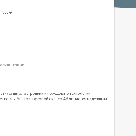
 500 ₴
езкоштовно
остижения электроники и передовые технологии
еткость. Ультразвуковой сканер A6 является надежным,