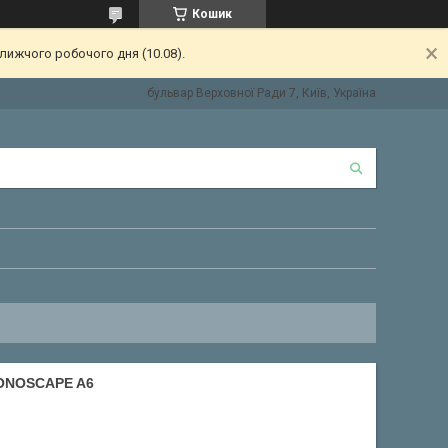
Кошик
лижчого робочого дня (10.08).
бульвар Верховної Ради 7, Київ, Україна
ONOSCAPE A6