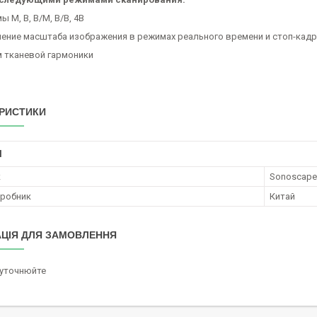
М, В, В/М, В/В, 4В
ие масштаба изображения в режимах реального времени и стоп-кадр
тканевой гармоники
РИСТИКИ
І
к
Sonoscape
иробник
Китай
ЦІЯ ДЛЯ ЗАМОВЛЕННЯ
 уточнюйте