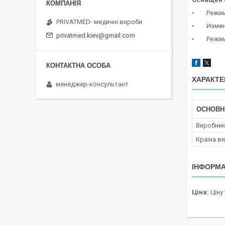
• Режимы 
PRIVATMED- медичні вироби
• Изменен
privatmed.kiev@gmail.com
• Режим 
ХАРАКТЕ
менеджер-консультант
ОСНОВН
Виробни
Країна в
ІНФОРМА
Ціна:
Ціну