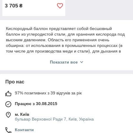
3 705
₴
Кислородный баллон представляет собой бесшовный
баллон из углеродистой стали, для хранения кислорода под
высоким давлением. Область его применения очень
обширна: от использования в промышленных процессах (в
том числе для производства меди и стали), для дыхания в
авиации и на высоте до обеспечения искусственного
Показати все
дыхания в домашних условиях и медицинских учреждениях.
Компанія «PRIVATMED» (Київ) пропонує купити медичні
кисневі балони за доступною ціною. В наявності кисневі
Про нас
балони різного обсягу: від 2-х до 10-ти літрів. Доставляємо
замовлення по всій території України.
97% позитивних з 39 відгуків за рік
Працює з 30.08.2015
м. Київ
бульвар Верховної Ради 7, Київ, Україна
Контакти