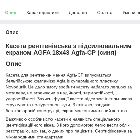
Опис
Характеристики
Доставка
Оплата
Умови п
Опис
Касета рентгенівська з підсилювальним
екраном AGFA 18х43 Agfa-СР (синя)
Опис
Касета для рентген-знімання Agfa-СР випускається
бельгійською компанією Agfa із суперміцного пластику
Novodur®. Це дало змогу зробити касету набагато легшою за
металеву, не втрачаючи в надійності, термостійкості,
ударостійкості. Захисні функції касети підсилює її стільникова
структура та поліуретанові кути. З плівкою, завдяки
багатошаровій конструкції, екран має оптимальний контакт.
Важливою особливістю касети є наявність спеціального
ідентифікаційного вікна. З його допомогою легко вести облік,
реєстрацію, архівацію даних про пацієнтів. Сертифікована за
міжнародними стандартами.