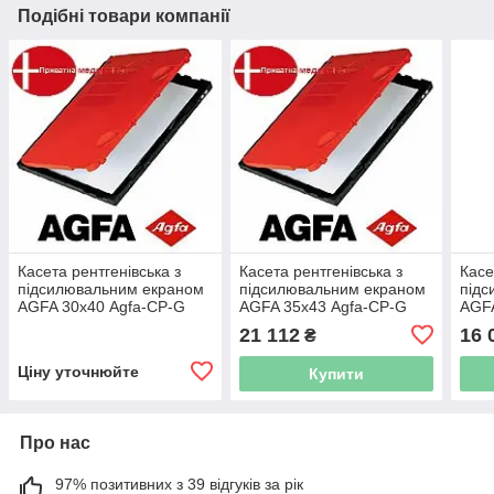
Подібні товари компанії
Касета рентгенівська з
Касета рентгенівська з
Касе
підсилювальним екраном
підсилювальним екраном
підс
AGFA 30х40 Agfa-СР-G
AGFA 35х43 Agfa-СР-G
AGFA
(зелена)
(зелена)
(син
21 112
16 
₴
Ціну уточнюйте
Купити
Про нас
97% позитивних з 39 відгуків за рік