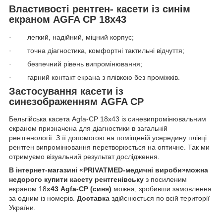
Властивості рентген- касети із синім
екраном AGFA СР 18х43
· легкий, надійний, міцний корпус;
· точна діагностика, комфортні тактильні відчуття;
· безпечний рівень випромінювання;
· гарний контакт екрана з плівкою без проміжків.
Застосування касети із
синєзображенням AGFA СР
Бельгійська касета Agfa-СР 18х43 із синевипромінювальним
екраном призначена для діагностики в загальній
рентгенології. З її допомогою на поміщеній усередину плівці
рентген випромінювання перетворюється на оптичне. Так ми
отримуємо візуальний результат дослідження.
В інтернет-магазині «PRIVATMED-медичні вироби»можна
недорого купити касету рентгенівську
з посиленим
екраном 18
х43 Agfa-СР (синя)
можна, зробивши замовлення
за одним із номерів.
Доставка
здійснюється по всій території
України.