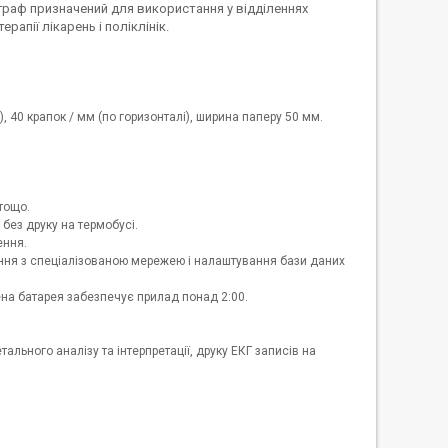
раф призначений для використання у відділеннях
рапії лікарень і поліклінік.
), 40 крапок / мм (по горизонталі), ширина паперу 50 мм.
 тощо.
 без друку на термобусі.
ення.
днання з спеціалізованою мережею і налаштування бази даних
на батарея забезпечує прилад понад 2:00.
льного аналізу та інтерпретації, друку ЕКГ записів на