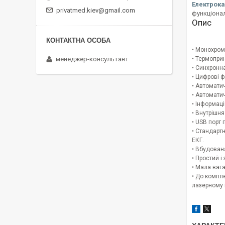
Електрок
privatmed.kiev@gmail.com
функціонал
Опис
• Монохром
менеджер-консультант
• Термоприн
• Синхронн
• Цифрові ф
• Автомати
• Автомати
• Інформаці
• Внутрішня
• USB порт
• Стандарт
ЕКГ.
• Вбудован
• Простий і
• Мала вага
• До компле
лазерному 