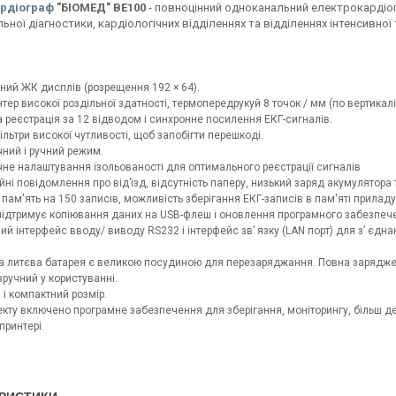
ардіограф
"БІОМЕД" ВЕ100
- повноцінний одноканальний електрокардіог
ьної діагностики, кардіологічних відділеннях та відділеннях інтенсивної те
ний ЖК дисплів (розрещення 192 × 64).
тер високої роздільної здатності, термопередрукуй 8 точок / мм (по вертикалі
а реєстрація за 12 відводом і синхронне посилення ЕКГ-сигналів.
ільтри високої чутливості, щоб запобігти перешкоді.
чний і ручний режим.
чне налаштування ізольованості для оптимального реєстрації сигналів
йні повідомлення про від’їзд, відсутність паперу, низький заряд акумулятора
 пам'ять на 150 записів, можливість зберігання ЕКГ-записів в пам'яті приладу
 підтримує копіювання даних на USB-флеш і оновлення програмного забезпеч
ний інтерфейс вводу/ виводу RS232 і інтерфейс зв’ язку (LAN порт) для з’ є
а литєва батарея є великою посудиною для перезаряджання. Повна зарядже
 зручний у користуванні.
 і компактний розмір.
кту включено програмне забезпечення для зберігання, моніторингу, більш дета
принтері.