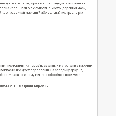
ладів, матеріалів, хірургічного спецодягу, включно з
лена креп — папір з екологічно чистої деревної маси,
креп зазвичай має синій або зелений колір, але різні
ання, нестерильних перев'язувальних матеріалів у парових
а покласти предмет оброблення на середину аркуша,
 бокс. У запакованому вигляді оброблені предмети
RIVATMED- медичні вироби».