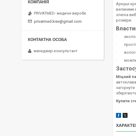
Аркуші кре
великими в
PRIVATMED- медичні вироби
злегка виб
розміри.
privatmed.kiev@gmail.com
Властив
· екологі
· простий
менеджер-консультант
· вологов
· можливі
Застосу
Міцний па
автоклава
загорнути 
зберігають
Купити ст
ХАРАКТЕ