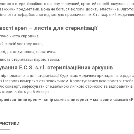
пового стерилізаційного паперу — зручний, простий спосіб пакування при
ажкими предметами. Вона не боїться вологи, досить еластична. Виготов
іленої та пофарбованої відповідно призначенням. Стандартний медичний 
ості креп — листів для стерилізації
чно чиста сировина;
 спосіб застосування;
ідштовхувальна, еластична;
сть стерилізації парою, газом.
вання E.C.S. s.r.l. стерилізаційних аркушів
пір
призначена для стерилізації будь-яких медичних приладів, спецодяг
х і газових камерах з етиленоксидом. Користуватися нею просто: треб
як конверт, зафіксувати спеціальною липкою стрічкою та відправити в
 стерильність до 6 місяців.
ерилізаційний креп — папір
можна в
интернет – магазине
компанії
«P
РИСТИКИ