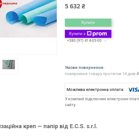
5 632 ₴
Купити
Купити з
+380 (97) 414-03-00
повернення товару протягом 14 днів
б
У компанії підключені електронні пла
сайту.
заційна креп — папір від E.C.S. s.r.l.