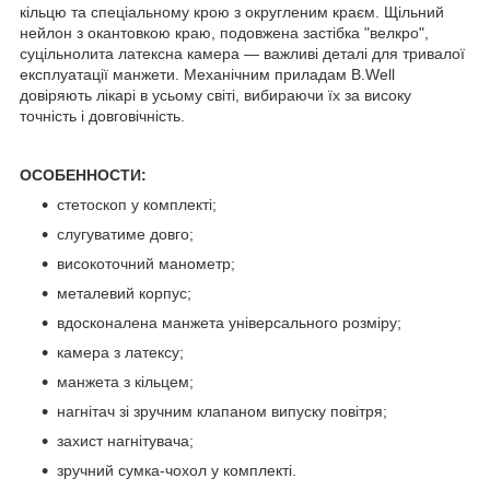
кільцю та спеціальному крою з округленим краєм. Щільний
нейлон з окантовкою краю, подовжена застібка "велкро",
суцільнолита латексна камера — важливі деталі для тривалої
експлуатації манжети. Механічним приладам B.Well
довіряють лікарі в усьому світі, вибираючи їх за високу
точність і довговічність.
ОСОБЕННОСТИ:
стетоскоп у комплекті;
слугуватиме довго;
високоточний манометр;
металевий корпус;
вдосконалена манжета універсального розміру;
камера з латексу;
манжета з кільцем;
нагнітач зі зручним клапаном випуску повітря;
захист нагнітувача;
зручний сумка-чохол у комплекті.