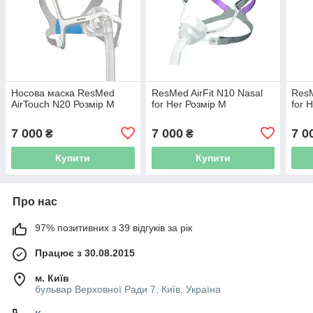
Носова маска ResMed
ResMed AirFit N10 Nasal
ResM
AirTouch N20 Розмір M
for Her Розмір M
for 
7 000
7 000
7 0
₴
₴
Купити
Купити
Про нас
97% позитивних з 39 відгуків за рік
Працює з 30.08.2015
м. Київ
бульвар Верховної Ради 7, Київ, Україна