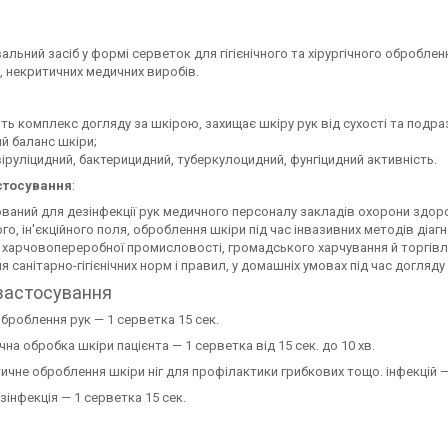
альний засіб у формі серветок для гігієнічного та хірургічного оброблен
, некритичних медичних виробів.
:
ить комплекс догляду за шкірою, захищає шкіру рук від сухості та подра
й баланс шкіри;
віруліцидний, бактерицидний, туберкулоцидний, фунгіцидний активність.
стосування
:
аний для дезінфекції рук медичного персоналу закладів охорони здоров
го, ін'єкційного поля, оброблення шкіри під час інвазивних методів діагн
харчовопереробної промисловості, громадського харчування й торгівлі, 
 санітарно-гігієнічних норм і правил, у домашніх умовах під час догляду
застосування
 оброблення рук — 1 серветка 15 сек.
на обробка шкіри пацієнта — 1 серветка від 15 сек. до 10 хв.
чне оброблення шкіри ніг для профілактики грибкових тощо. інфекцій — 
інфекція — 1 серветка 15 сек.