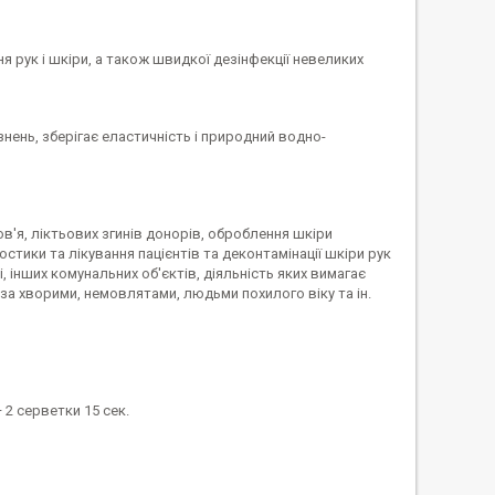
ня рук і шкіри, а також швидкої дезінфекції невеликих
знень, зберігає еластичність і природний водно-
'я, ліктьових згинів донорів, оброблення шкіри
остики та лікування пацієнтів та деконтамінації шкіри рук
інших комунальних об'єктів, діяльність яких вимагає
 за хворими, немовлятами, людьми похилого віку та ін.
2 серветки 15 сек.