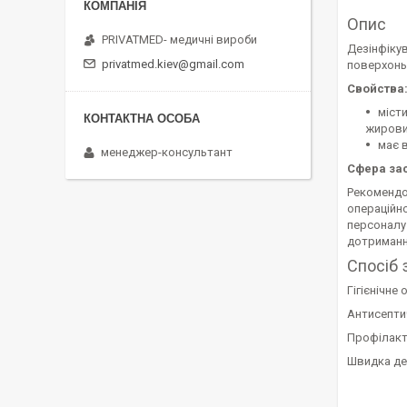
Опис
PRIVATMED- медичні вироби
Дезінфікув
privatmed.kiev@gmail.com
поверхонь
Свойства
міст
жирови
має 
менеджер-консультант
Сфера за
Рекомендов
операційно
персоналу 
дотримання
Спосіб 
Гігієнічне
Антисептич
Профілакти
Швидка дез