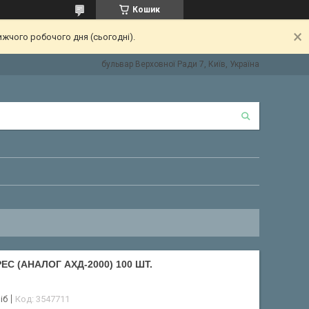
Кошик
ижчого робочого дня (сьогодні).
бульвар Верховної Ради 7, Київ, Україна
С (АНАЛОГ АХД-2000) 100 ШТ.
іб
Код:
3547711