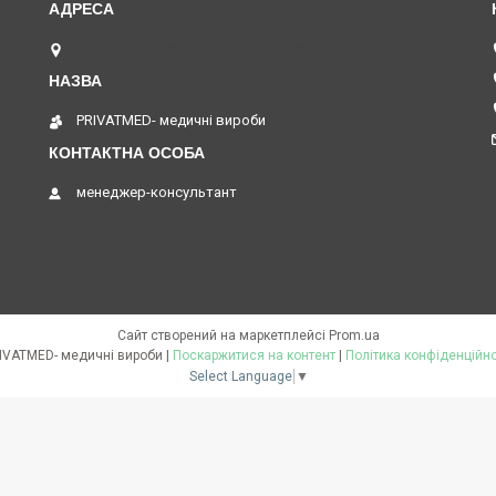
бульвар Верховної Ради 7, Київ, Україна
PRIVATMED- медичні вироби
менеджер-консультант
Сайт створений на маркетплейсі
Prom.ua
PRIVATMED- медичні вироби |
Поскаржитися на контент
|
Політика конфіденційно
Select Language
▼