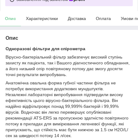
Опис
Характеристики
Доставка
Оплата
Умови п
Опис
Одноразові фільтри для спірометра
Вірусно-бактеріальний фільтр забезпечує високий ступінь
захисту як пацієнта, так і Вашого діагностичного обладнання,
а його низький опір повітряному потоку дає змогу досягти
точні результати випробувань.
Анатомічна овальна форма губної частини фільтра не
потребує використання додаткових мундштуктів.
Незалежні лабораторні випробування підтвердили високу
ефективність цього вірусно-бактеріального фільтра. Він
надійно відфільтровує понад 99,999% бактерій і 99,99%
вірусів. Водночас він легко перевершує опубліковані
рекомендації ATS-ERS за пропускною здатністю повітряного
потоку в приладах для вимірювання легеневої функції, які
припускають, що стійкість має бути нижчою за 1.5 см H2O/L/
сек за швидкості потоку 14 л/сек.