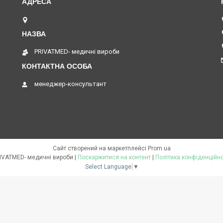
бульвар Верховної Ради 7, Київ, Україна
PRIVATMED- медичні вироби
менеджер-консультант
Сайт створений на маркетплейсі
Prom.ua
PRIVATMED- медичні вироби |
Поскаржитися на контент
|
Політика конфіденційно
Select Language
▼