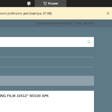
Кошик
ого робочого дня (завтра, 07.08).
бульвар Верховної Ради 7, Київ, Україна
NG FILM 10X12" NO100 АРК