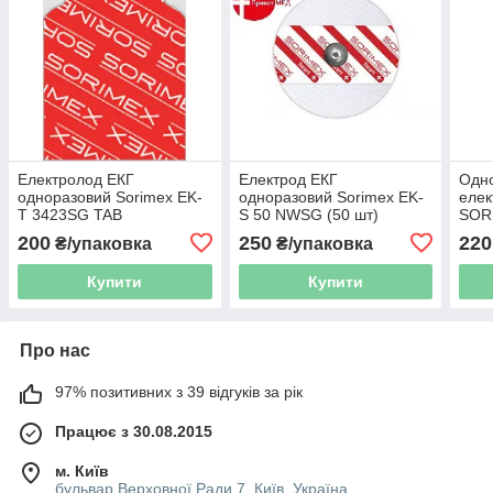
Електролод ЕКГ
Електрод ЕКГ
Одн
одноразовий Sorimex EK-
одноразовий Sorimex EK-
елек
T 3423SG TAB
S 50 NWSG (50 шт)
SOR
200
250
220
₴/упаковка
₴/упаковка
Купити
Купити
Про нас
97% позитивних з 39 відгуків за рік
Працює з 30.08.2015
м. Київ
бульвар Верховної Ради 7, Київ, Україна