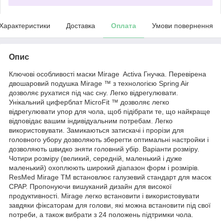
Характеристики
Доставка
Оплата
Умови повернення
Опис
Ключові особливості маски Mirage Activa Гнучка. Перевірена
двошаровий подушка Mirage ™ з технологією Spring Air
дозволяє рухатися під час сну. Легко відрегулювати.
Унікальний циферблат MicroFit ™ дозволяє легко
відрегулювати упор для чола, щоб підібрати те, що найкраще
відповідає вашим індивідуальним потребам. Легко
використовувати. Замикаються затискачі і прорізи для
головного убору дозволяють зберегти оптимальні настройки і
дозволяють швидко зняти головний убір. Варіанти розміру.
Чотири розміру (великий, середній, маленький і дуже
маленький) охоплюють широкий діапазон форм і розмірів.
ResMed Mirage TM встановлює галузевий стандарт для масок
CPAP. Пропонуючи вишуканий дизайн для високої
продуктивності. Mirage легко встановити і використовувати
завдяки фіксаторам для голови, які можна встановити під свої
потреби, а також вибрати з 24 положень підтримки чола.