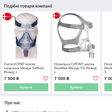
Подібні товари компанії
Сипап/CPAP маска
Назальна СИПАП маска
Наз
назальна Mirage SoftGel
ResMed Mirage FX Розмір
ResM
Розмір L
L
S
7 000
7 000
7 0
₴
₴
Купити
Купити
Про нас