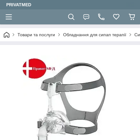
PRIVATMED
Товари та послуги
Обладнання для сипап терапії
Си