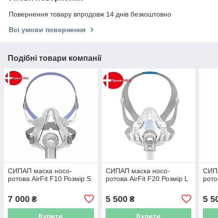
Повернення товару впродовж 14 днів безкоштовно
Всі умови повернення
Подібні товари компанії
СИПАП маска носо-
СИПАП маска носо-
СИП
ротова AirFit F10 Розмір S
ротова AirFit F20 Розмір L
рото
7 000
5 500
5 5
₴
₴
Купити
Купити