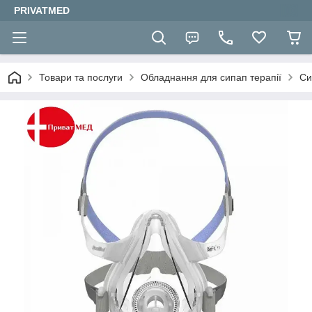
PRIVATMED
Товари та послуги
Обладнання для сипап терапії
Си