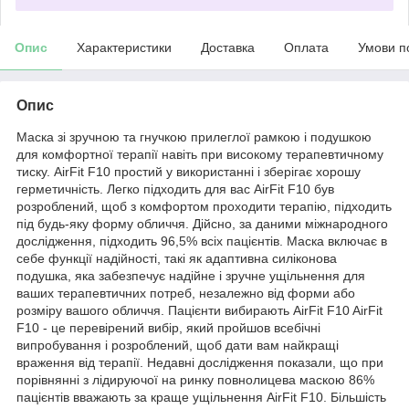
Опис
Характеристики
Доставка
Оплата
Умови п
Опис
Маска зі зручною та гнучкою прилеглої рамкою і подушкою
для комфортної терапії навіть при високому терапевтичному
тиску. AirFit F10 простий у використанні і зберігає хорошу
герметичність. Легко підходить для вас AirFit F10 був
розроблений, щоб з комфортом проходити терапію, підходить
під будь-яку форму обличчя. Дійсно, за даними міжнародного
дослідження, підходить 96,5% всіх пацієнтів. Маска включає в
себе функції надійності, такі як адаптивна силіконова
подушка, яка забезпечує надійне і зручне ущільнення для
ваших терапевтичних потреб, незалежно від форми або
розміру вашого обличчя. Пацієнти вибирають AirFit F10 AirFit
F10 - це перевірений вибір, який пройшов всебічні
випробування і розроблений, щоб дати вам найкращі
враження від терапії. Недавні дослідження показали, що при
порівнянні з лідируючої на ринку повнолицева маскою 86%
пацієнтів вважають за краще ущільнення AirFit F10. Більшість