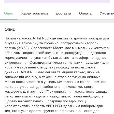
Опис
Характеристики
Доставка
Оплата
Умови п
Опис
Назальна маска AirFit N30 - це легкий та зручний пристрій для
лікування апное сну та хронічної обструктивної хвороби
легень (ХОЗЛ). Особливості: Маска має мінімальний контакт з
обличчям завдяки своїй компактній конструкції, що дозволяє
користувачеві почуватися більш вільно та комфортно під час
використання. Оснащена м'якими та гнучкими насадками для
носа, які забезпечують щільну посадку та полегшують
дихання. AirFit N30 має легкий та міцний каркас, який не
заважає під час сну, а також не створює тиску на обличчя.
Маска поставляється з унікальним головним кріпленням, що
легко регулюється для забезпечення максимального
комфорту. Для зручності її використання, маска може швидко і
легко зніматися і надягати назад, виключаючи необхідність
щоразу налаштовувати її потрібну посадку. Всі ці
характеристики роблять AirFit N30 ідеальним вибором для
тих, хто шукає просте, зручне та ефективне рішення для