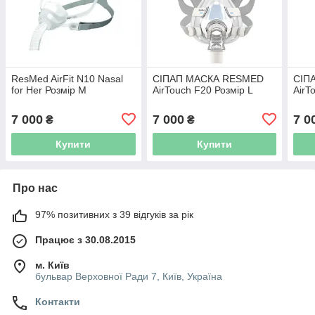
ResMed AirFit N10 Nasal
СІПАП МАСКА RESMED
СІП
for Her Розмір M
AirTouch F20 Розмір L
AirT
7 000
7 000
7 0
₴
₴
Купити
Купити
Про нас
97% позитивних з 39 відгуків за рік
Працює з 30.08.2015
м. Київ
бульвар Верховної Ради 7, Київ, Україна
Контакти