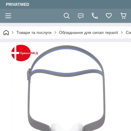
PRIVATMED
Товари та послуги
Обладнання для сипап терапії
Си