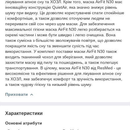
лікування апное сну та ХОЗЛ. Крім того, маска AirFit N30 має
інноваційну конструкцію QuietAir, яка значно знижує рівень
шуму при видиху. Це дозволяє користувачеві спати спокійніше
і комфортніше, а також дозволяє оточуючим людям не
переривати свій сон через шум маски. Для забезпечення
максимальної гігієни маска AirFit N30 легко розбирається на
окремі частини і може бути швидко і легко очищена. Вона
також сумісна з більшістю зволожувачів повітря, що дозволяє
покращити якість сну та зменшити сухість під час
використання. У комплект поставки маски AirFit N30 також
входить тканинний чохол для зберігання, який дозволяє
захистити маску від пилу та пошкоджень, а також полегшує
транспортування. В цілому, маска AirFit N30 від ResMed - це
високоякісне та ефективне рішення для лікування апное сну
та ХОЗЛ, яке забезпечує комфорт та зручність використання,
а також чудову гігієну та низький рівень шуму.
Приховати
Характеристики
Основні атрибути