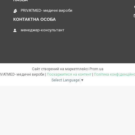
PRIVATMED- медичні вироби
менеджер-консультант
Сайт створений на маркетплейсі
Prom.ua
PRIVATMED- медичні вироби |
Поскаржитися на контент
|
Політика конфіденційно
Select Language
▼