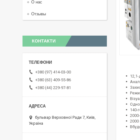
О нас
Отзывы
КОНТАКТИ
+380 (97) 414-03-00
12,1
+380 (63) 409-55-86
Анал
Захи
+380 (44) 229-97-81
Режи
Візу
Одно
140-
2000-
бульвар Верховної Ради 7, Київ,
2000
Україна
Вбуд