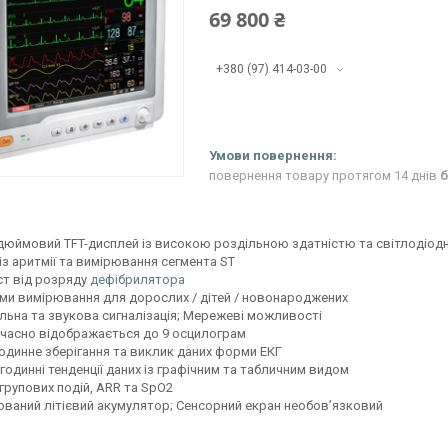
69 800 ₴
+380 (97) 414-03-00
повернення товару протягом 14 днів
б
-дюймовий TFT-дисплей із високою роздільною здатністю та світлодіод
із аритмії та вимірювання сегмента ST
ст від розряду
дефібрилятора
ми вимірювання для дорослих / дітей / новонароджених
альна та звукова сигналізація; Мережеві можливості
часно відображається до 9 осцилограм
годинне зберігання та виклик даних форми ЕКГ
годинні тенденції даних із графічним та табличним видом
 групових подій, ARR та SpO2
ований літієвий акумулятор; Сенсорний екран необов’язковий