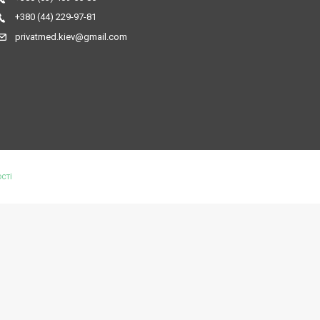
+380 (44) 229-97-81
privatmed.kiev@gmail.com
сті