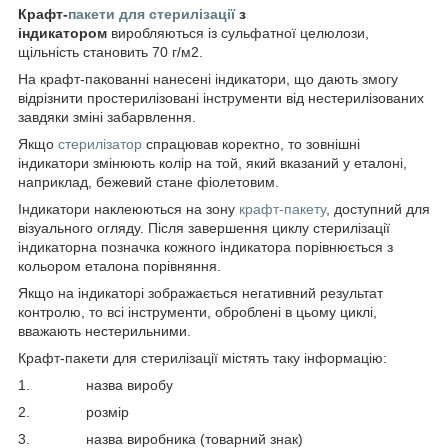
Крафт-
пакети для стерилізації
з
індикатором
виробляються із сульфатної целюлози,
щільність становить 70 г/м2.
На крафт-пакованні нанесені індикатори, що дають змогу
відрізнити простерилізовані інструменти від нестерилізованих
завдяки зміні забарвлення.
Якщо
стерилізатор
спрацював коректно, то зовнішні
індикатори змінюють колір на той, який вказаний у еталоні,
наприклад, бежевий стане фіолетовим.
Індикатори наклеюються на зону
крафт-пакету
, доступний для
візуального огляду. Після завершення циклу стерилізації
індикаторна позначка кожного індикатора порівнюється з
кольором еталона порівняння.
Якщо на індикаторі зображається негативний результат
контролю, то всі інструменти, оброблені в цьому циклі,
вважають нестерильними.
Крафт-пакети для стерилізації містять таку інформацію:
1. назва виробу
2. розмір
3. назва виробника (товарний знак)