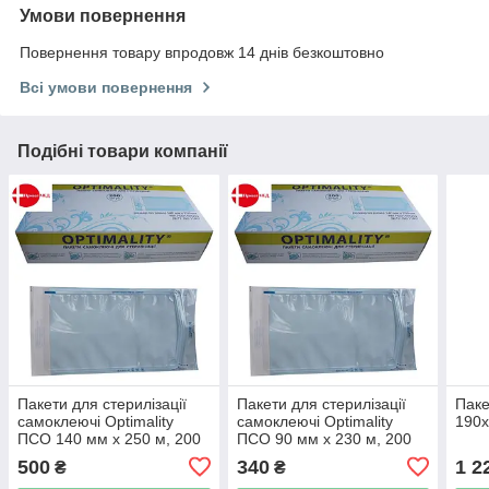
Умови повернення
Повернення товару впродовж 14 днів безкоштовно
Всі умови повернення
Подібні товари компанії
Пакети для стерилізації
Пакети для стерилізації
Паке
самоклеючі Optimality
самоклеючі Optimality
190х
ПСО 140 мм х 250 м, 200
ПСО 90 мм х 230 м, 200
штук/упак.
штук/упак.
500
340
1 2
₴
₴