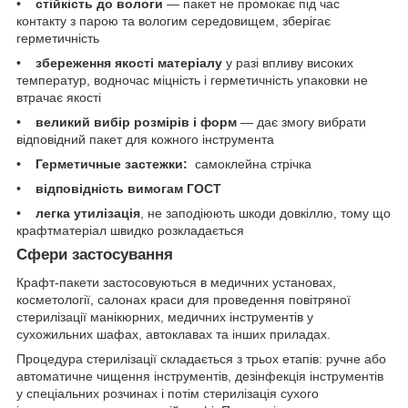
•
стійкість до вологи
— пакет не промокає під час
контакту з парою та вологим середовищем, зберігає
герметичність
•
збереження якості матеріалу
у разі впливу високих
температур, водночас міцність і герметичність упаковки не
втрачає якості
•
великий вибір розмірів і форм
— дає змогу вибрати
відповідний пакет для кожного інструмента
•
Герметичные застежки:
самоклейна стрічка
•
відповідність вимогам ГОСТ
•
легка утилізація
, не заподіюють шкоди довкіллю, тому що
крафтматеріал швидко розкладається
Сфери застосування
Крафт-пакети застосовуються в медичних установах,
косметології, салонах краси для проведення повітряної
стерилізації манікюрних, медичних інструментів у
сухожильних шафах, автоклавах та інших приладах.
Процедура стерилізації складається з трьох етапів: ручне або
автоматичне чищення інструментів, дезінфекція інструментів
у спеціальних розчинах і потім стерилізація сухого