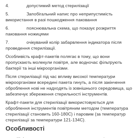
4. допустимий метод стерилізації
5. Запобігальний напис про неприпустимість
використання в разі пошкодження паковання
6. пояснювальна схема, що показує розкриття
паковання ножицями
7. очікуваний колір забарвлення індикатора після
проведення стерилізації.
Особливість крафт-пакетів полягає в тому, що вони
пропускають молекули повітря, але водночас фільтрують
бактерії та інші мікроорганізми.
Після стерилізації під час впливу високої температури
мікроорганізми всередині пакета гинуть, а після закінчення
оброблення нові не надходять із зовнішнього середовища, що
забезпечує збереження стерильності інструментів.
Крафт-пакети для стерилізації використовуються для
оброблення інструментів повітряним методом (температура
стерилізації становить 160-180С) і паровим (за температур
стерилізації за температури 121-134С).
Особливості