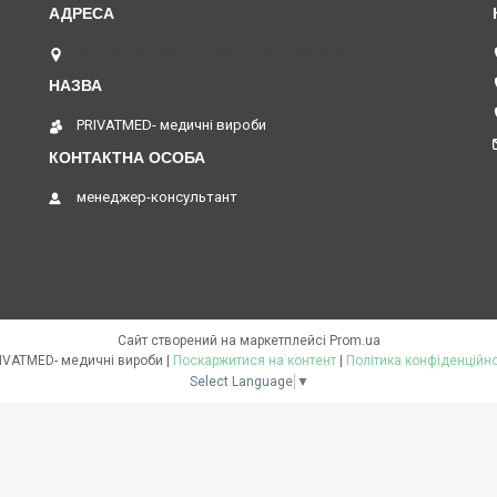
бульвар Верховної Ради 7, Київ, Україна
PRIVATMED- медичні вироби
менеджер-консультант
Сайт створений на маркетплейсі
Prom.ua
PRIVATMED- медичні вироби |
Поскаржитися на контент
|
Політика конфіденційно
Select Language
▼