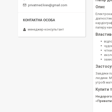
Папір дл
privatmed.kiev@gmail.com
Опис
Електрокар
діагностик
кардіогра
паперу нан
менеджер-консультант
Властиво
відп
чудо
чітки
еколо
захис
Застосув
Завдяки па
людини. М
утробі мат
Купити 
Недорого
«Приватм