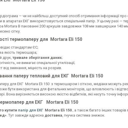
я ЕКГ Mortara Eli 150
діограма — чи не найбільш доступний спосіб отримання інформації про 
и в апаратах ЕКГ використовується спеціальний папір. У цьому разі — т
фа Mortara В пакованні 200 аркушів завдовжки 108 мм завширшки 140 м
есено сітку.
сті термопаперу для Mortara Eli 150
овідає стандартам ЄС;
ва якість термошара;
й друк,
тривале зберігання даних
;
гічність, не вимагає спеціальної утилізації;
т від зминання, міцність на розрив.
ання паперу тепловий для ЕКГ Mortara Eli 150
перу для ЕКГ Mortara Eli 150 з термошаром і сіткою, медіаки можуть ре
оже бути використана для фетальних моніторів, що вловлюють і відтв
ері. Вона вирізняється високою якістю відбитків, які несуть точну інфо
термопапер для ЕКГ Mortara Eli 150
го купити
папір для ЕКГ
Mortara Eli 150
, а також багато інших товарі
ед»
. Тут завжди адресна
доставка
, гнучка система знижок.