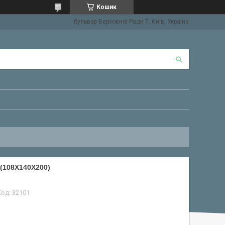
Кошик
бульвар Верховної Ради 7, Київ, Україна
(108X140X200)
Код:
32101