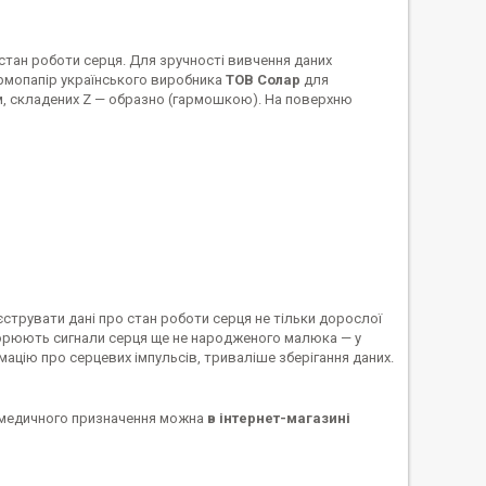
стан роботи серця. Для зручності вивчення даних
ермопапір українського виробника
ТОВ Солар
для
м, складених Z — образно (гармошкою). На поверхню
єструвати дані про стан роботи серця не тільки дорослої
орюють сигнали серця ще не народженого малюка — у
рмацію про серцевих імпульсів, триваліше зберігання даних.
в медичного призначення можна
в інтернет-магазині