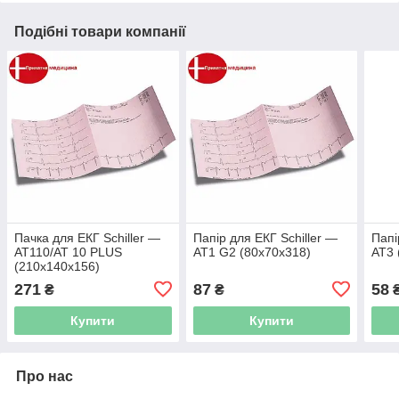
Подібні товари компанії
Пачка для ЕКГ Schiller —
Папір для ЕКГ Schiller —
Папі
AT110/AT 10 PLUS
AT1 G2 (80x70x318)
AT3 
(210x140x156)
271
87
58
₴
₴
Купити
Купити
Про нас