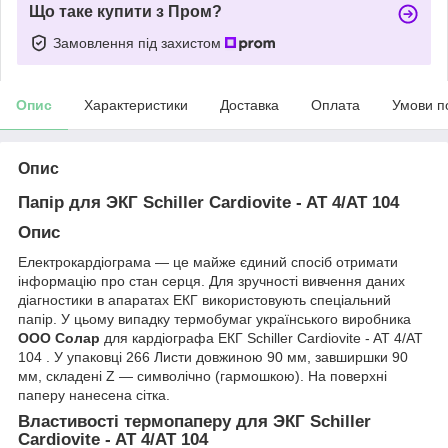
Що таке купити з Пром?
Замовлення під захистом
Опис
Характеристики
Доставка
Оплата
Умови п
Опис
Папір для ЭКГ Schiller Cardiovite - AT 4/AT 104
Опис
Електрокардіограма — це майже єдиний спосіб отримати
інформацію про стан серця. Для зручності вивчення даних
діагностики в апаратах ЕКГ використовують спеціальний
папір. У цьому випадку термобумаг українського виробника
ООО Солар
для кардіографа ЕКГ Schiller Cardiovite - AT 4/AT
104 . У упаковці 266 Листи довжиною 90 мм, завширшки 90
мм, складені Z — символічно (гармошкою). На поверхні
паперу нанесена сітка.
Властивості термопаперу для ЭКГ Schiller
Cardiovite - AT 4/AT 104