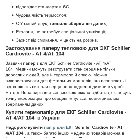
відповідає стандартам ЄС.
Чудова якість термослоя;
Об' ємний друк,
тривале зберігання даних
;
Екологія, не потребує спеціальної утилізації;
Захист від смикання, міцність на розрив.
Застосування паперу тепловою для ЭКГ Schiller
Cardiovite - AT 4/AT 104
Завдяки паперів для ЕКГ Schiller Cardiovite - AT 4/AT
104 Медики можуть реєструвати стан серця не тільки
дорослих людей, але й термосло й сіткою. Можна
використовувати для фетальних моніторів, що вловлюють і
відтворюють сигнали серця ненародженої дитини в утробі
матері. Вона вирізняється високою якістю відбитків, які несуть
точну інформацію про серцеві імпульси, довготривалим
зберіганням даних.
Купити термопапір для ЕКГ Schiller Cardiovite -
AT 4/AT 104 в Україні
Недорого купити
папір для ЕКГ
Schiller Cardiovite - AT
4/AT 104
, а також багато інших медичних товарів можна
в