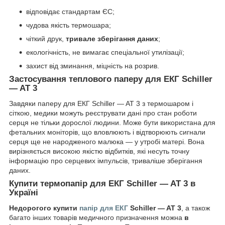
відповідає стандартам ЄС;
чудова якість термошара;
чіткий друк,
тривале зберігання даних
;
екологічність, не вимагає спеціальної утилізації;
захист від зминання, міцність на розрив.
Застосування теплового паперу для ЕКГ Schiller
— AT 3
Завдяки паперу для ЕКГ Schiller — AT 3 з термошаром і
сіткою, медики можуть реєструвати дані про стан роботи
серця не тільки дорослої людини. Може бути використана для
фетальних моніторів, що вловлюють і відтворюють сигнали
серця ще не народженого малюка — у утробі матері. Вона
вирізняється високою якістю відбитків, які несуть точну
інформацію про серцевих імпульсів, триваліше зберігання
даних.
Купити термопапір для ЕКГ Schiller — AT 3 в
Україні
Недорогого купити
папір для ЕКГ
Schiller — AT 3
, а також
багато інших товарів медичного призначення можна
в