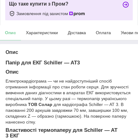
Що таке купити з Пром?
Замовлення під захистом
Опис
Характеристики
Доставка
Оплата
Умови п
Опис
Папір для ЕКГ Schiller — AT3
Опис
Електрокардіограма — чи не найдоступніший спосіб
отримання інформації про стан роботи серця. Для зручності
вивчення даних діагностики в апаратах ЕКГ використовується
спеціальний папір. У цьому разі — термопапір українського
виробника
ТОВ Солар
для кардіографа Schiller — AT 3. В
пакованні 200 аркушів завдовжки 70 мм, завширшки 100 мм,
складених Z — образно (гармошкою). На поверхню паперу
нанесено сітку.
Властивості термопаперу для Schiller — AT
3 ЕКГ