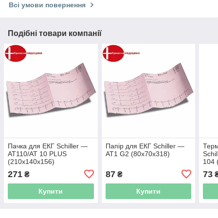
Всі умови повернення
Подібні товари компанії
Пачка для ЕКГ Schiller —
Папір для ЕКГ Schiller —
Терм
AT110/AT 10 PLUS
AT1 G2 (80x70x318)
Schil
(210x140x156)
104 
271
87
73
₴
₴
Купити
Купити