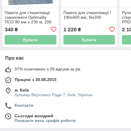
Пакети для стерилізації
Пакети для стерилізації /
Руло
самоклеючі Optimality
190х400 мм, No200
стер
ПСО 90 мм х 230 м, 200
РПО
штук/упак.
340
1 220
2 1
₴
₴
Купити
Купити
Про нас
97% позитивних з 39 відгуків за рік
Працює з 30.08.2015
м. Київ
бульвар Верховної Ради 7, Київ, Україна
Контакти
Сьогодні вихідний
Показати весь графік роботи