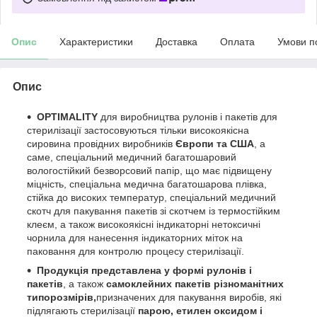
Опис
Характеристики
Доставка
Оплата
Умови п
Опис
OPTIMALITY
для виробництва рулонів і пакетів для
стерилізації застосовуються тільки високоякісна
сировина провідних виробників
Європи та США
, а
саме, спеціальний медичний багатошаровий
вологостійкий безворсовий папір, що має підвищену
міцність, спеціальна медична багатошарова плівка,
стійка до високих температур, спеціальний медичний
скотч для пакування пакетів зі скотчем із термостійким
клеєм, а також високоякісні індикаторні нетоксичні
чорнила для нанесення індикаторних міток на
паковання для контролю процесу стерилізації.
Продукція представлена у формі рулонів і
пакетів
, а також
самоклейних пакетів різноманітних
типорозмірів,
призначених для пакування виробів, які
підлягають стерилізації
парою, етилен
оксидом і