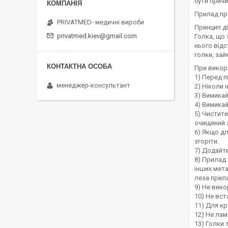
бути причи
Прилад пр
PRIVATMED- медичні вироби
Принцип дії
privatmed.kiev@gmail.com
Голка, що 
нього відс
голки, зай
При викор
1) Перед п
менеджер-консультант
2) Ніколи 
3) Вимикай
4) Вимика
5) Чистити
очищений 
6) Якщо д
згоріти.
7) Додайте
8) Прилад
інших мет
леза прил
9) Не вико
10) Не вст
11) Для к
12) Не лам
13) Голки 