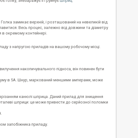
є голку, знезаражує її і руйнує
шприц
.
 Голка замикає верхній, і розташований на невеликій від
 плавитися. Весь процес, залежно від довжини та діаметру
я в окремому контейнері.
иладу з напругою приладів на вашому робочому місці.
вилучення накопичувального підноса, він повинен бути
руму в 5А. Шнур, маркований меншими амперами, може
 зрізанням канюлі шприца. Даний прилад для знищення
металеві шприци: це може привести до серйозної поломки
.
лом запобіжника приладу.