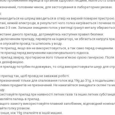
ною проникнення інфекції в організм здорової людини, Nulife DOTS спалю
изначений, головним чином, для застосування в лабораторних умовах.
:
знаходиться на шприці вводиться в отвір на верхній поверхні пристрою.
тані, нижній електроди, в результаті чого голка нагрівається і починає
має 2-3 сек. Залишки знищених голок у вигляді гранул металу збираютьс
истанні даного приладу, дотримуйтесь наступних правил безпеки:
ідключенням приладу, перевірте на індикаторі, чи збігається напруга пр
не опускайте провід та штепсель у воду.
те прилад, якщо він не використовується, а так само перед очищенням.
йте прилад перед вилученням накопичувального підноса.
 прилад зверху, протираючи його тільки м'якою сухою ганчіркою. Після 
з дезінфекцією.
ля приладу потрібен подовжувач, то слід використовувати шнур для ст
 прилад так, щоб провід не заважав роботі.
 призначений тільки для спалювання голок від 19g до 31g, з подальшим
алевих предметів не призначений. Не намагайтеся знищувати скляні та 
аду.
ристовуйте прилад при наявності летких газів та інших летких субстанцій
авляйте палець в прилад.
ращого захисту використовуйте плавкий запобіжник, відповідний номіна
айте голку різаком.
тонше, ніж 19g спалюйте в іншій машині.