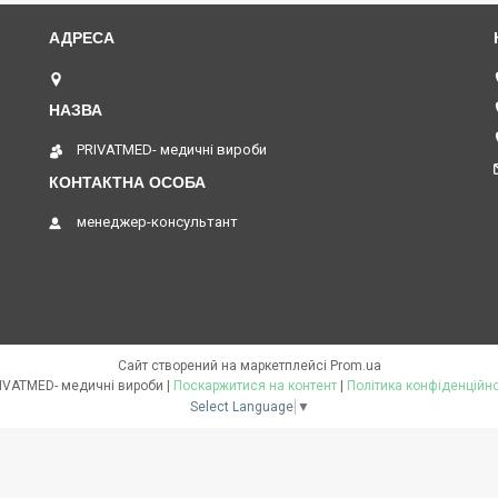
бульвар Верховної Ради 7, Київ, Україна
PRIVATMED- медичні вироби
менеджер-консультант
Сайт створений на маркетплейсі
Prom.ua
PRIVATMED- медичні вироби |
Поскаржитися на контент
|
Політика конфіденційно
Select Language
▼