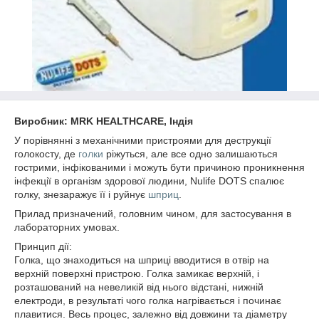
Виробник: MRK HEALTHCARE, Індія
У порівнянні з механічними пристроями для деструкції
голокосту, де
голки
ріжуться, але все одно залишаються
гострими, інфікованими і можуть бути причиною проникнення
інфекції в організм здорової людини, Nulife DOTS спалює
голку, знезаражує її і руйнує
шприц
.
Прилад призначений, головним чином, для застосування в
лабораторних умовах.
Принцип дії:
Голка, що знаходиться на шприці вводитися в отвір на
верхній поверхні пристрою. Голка замикає верхній, і
розташований на невеликій від нього відстані, нижній
електроди, в результаті чого голка нагрівається і починає
плавитися. Весь процес, залежно від довжини та діаметру