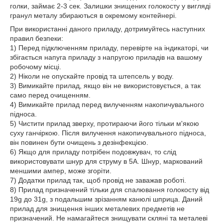
голки, займає 2-3 сек. Залишки знищених голокосту у вигляді
гранул металу збираються в окремому контейнері.
При використанні даного приладу, дотримуйтесь наступних
правил безпеки:
1) Перед підключенням приладу, перевірте на індикаторі, чи
збігається напуга приладу з напругою приладів на вашому
робочому місці.
2) Ніколи не опускайте провід та штепсель у воду.
3) Вимикайте прилад, якщо він не використовується, а так
само перед очищенням.
4) Вимикайте прилад перед вилученням накопичувального
підноса.
5) Чистити прилад зверху, протираючи його тільки м'якою
суху ганчіркою. Після вилучення накопичувального підноса,
він повинен бути очищень з дезінфекцією.
6) Якщо для приладу потрібен подовжувач, то слід
використовувати шнур для струму в 5А. Шнур, маркований
меншими ампер, може згоріти.
7) Додатки прилад так, щоб провід не заважав роботі.
8) Прилад призначений тільки для спалювання голокосту від
19g до 31g, з подальшим зрізанням канюлі шприца. Даний
прилад для знищення інших металевих предметів не
призначений. Не намагайтеся знищувати скляні та металеві