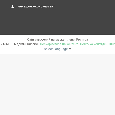
менеджер-консультант
Сайт створений на маркетплейсі
Prom.ua
PRIVATMED- медичні вироби |
Поскаржитися на контент
|
Політика конфіденційно
Select Language
▼