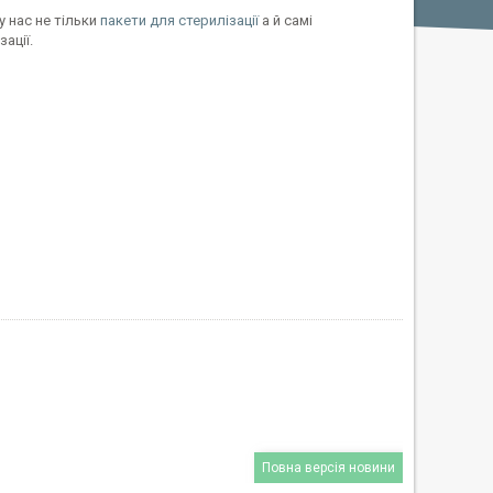
у нас не тільки
пакети для стерилізації
а й самі
ації.
Повна версія новини