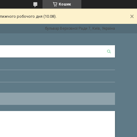
Кошик
лижчого робочого дня (10.08).
бульвар Верховної Ради 7, Київ, Україна