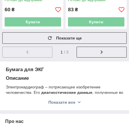
60
83
₴
₴
Купити
Купити
Показати ще
1
/ 3
Бумага для ЭКГ
Описание
Электрокардиограф – потрясающее изобретение
человечества. Его
диагностические данные
, полученные во
время и с высокой степенью точности уже спасли, без
Показати все
преувеличения, миллионы жизней. Вопрос только в том, как
извлечь из него информацию? Самым удобным оказался
способ распечатки на специальной бумаге, проявляющей
необходимые данные при контакте с ней термоэлемента
Про нас
принтера. Термобумага бывает рулонной (гармошка) и