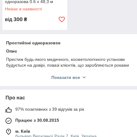
одноразова 0.6 x 48,3 м
Немає в наявності
300
від
₴
Простий
s
ні одноразов
s
е
Опис
Престиж будь-якого медичного, косметологічного установи
будується на довірі, повазі клієнтів, що заробляються роками
професійного обслуговування, комфортом і найвищим
рівнем гігієни, безпеки.
Показати все
Компанія «Приватмед» пропонує широкий асортимент
одноразового продукції різного складу, призначення, кольору,
розмірів:
Про нас
· паперові;
97% позитивних з 39 відгуків за рік
· спанлейс (полімер + целюлоза, віскоза);
Працює з 30.08.2015
· SMS (шар мельтблауна між двома шарами спанбонду);
· спанбонд.
м. Київ
бульвар Верховної Ради 7, Київ, Україна